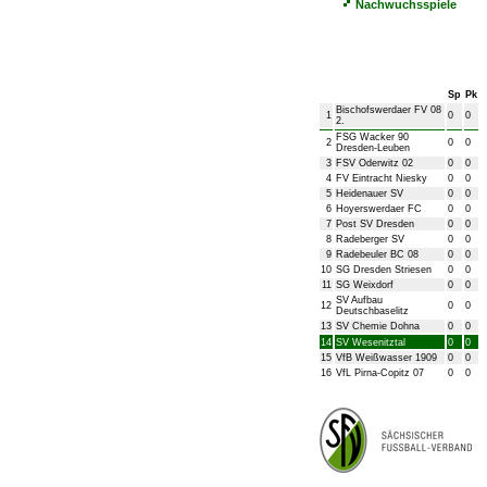
Nachwuchsspiele
Bezirksliga Herren
Sp
Pk
Bischofswerdaer FV 08
1
0
0
2.
FSG Wacker 90
2
0
0
Dresden-Leuben
3
FSV Oderwitz 02
0
0
4
FV Eintracht Niesky
0
0
5
Heidenauer SV
0
0
6
Hoyerswerdaer FC
0
0
7
Post SV Dresden
0
0
8
Radeberger SV
0
0
9
Radebeuler BC 08
0
0
10
SG Dresden Striesen
0
0
11
SG Weixdorf
0
0
SV Aufbau
12
0
0
Deutschbaselitz
13
SV Chemie Dohna
0
0
14
SV Wesenitztal
0
0
15
VfB Weißwasser 1909
0
0
16
VfL Pirna-Copitz 07
0
0