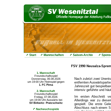
Start
Mannschaften
Saison-Archiv
Spons
Die nächsten Spiele
FSV 1990 Neusalza-Spremb
1. Mannschaft
Freundschaftsspiel
Nach zuletzt zwei Unents
Donnerstag, 06.08.2026
um 19:00 Uhr Heimspiel gegen
entfernten Auswärtsparti
1. FC Pirna
Jahreszeit gut bespielba
intensiv geführte und häu
2. Mannschaft
Freundschaftsspiel
Im ersten Abschnitt v
Freitag, 07.08.2026
Allerdings war zu diese
um 19:00 Uhr Auswärts bei
SV Birkwitz- Pratzschwitz
gespielt. Die erste Gel
Abschluss nach einem St
Nachwuchsspiele