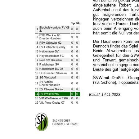
von der Linie geklärt wer
eingelaufene Robert L
Außenbahn auf das kurze
gut reagierenden Torh
Bezirksliga Herren
hingegen verzeichnen di
kurz vor der Pause. Doc
Sp
Pk
Bischofswerdaer FV 08
auch beim Alleingang von
1
0
0
2.
hält somit die Null vor de
FSG Wacker 90
2
0
0
Dresden-Leuben
Die Hausherren kommen 
3
FSV Oderwitz 02
0
0
Dennoch findet das Spiel
4
FV Eintracht Niesky
0
0
Beide Abwehrreihen la
5
Heidenauer SV
0
0
Gelegenheit für den SVW 
6
Hoyerswerdaer FC
0
0
und Torwart gemeinscha
7
Post SV Dresden
0
0
verzeichnet hingegen noc
8
Radeberger SV
0
0
Beute des gut aufgelegt
9
Radebeuler BC 08
0
0
10
SG Dresden Striesen
0
0
SVW mit: Droßel – Graag
11
SG Weixdorf
0
0
(73. Schöne), Hoppadietz
SV Aufbau
12
0
0
Deutschbaselitz
13
SV Chemie Dohna
0
0
14
SV Wesenitztal
0
0
Eisold, 14.11.2023
15
VfB Weißwasser 1909
0
0
16
VfL Pirna-Copitz 07
0
0