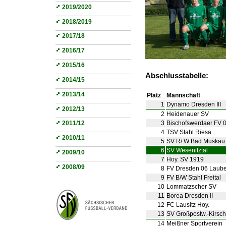
2019/2020
2018/2019
2017/18
2016/17
2015/16
Abschlusstabelle:
2014/15
2013/14
Platz
Mannschaft
1
Dynamo Dresden III
2012/13
2
Heidenauer SV
3
Bischofswerdaer FV 
2011/12
4
TSV Stahl Riesa
2010/11
5
SV R/ W Bad Muskau
6
SV Wesenitztal
2009/10
7
Hoy. SV 1919
2008/09
8
FV Dresden 06 Laube
9
FV B/W Stahl Freital
10
Lommatzscher SV
11
Borea Dresden II
12
FC Lausitz Hoy.
13
SV Großpostw.-Kirsch
14
Meißner Sportverein