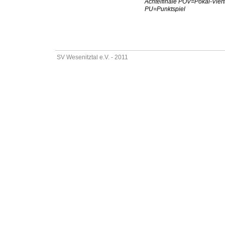
Achtelfinale POV=Pokal-Vier
PU=Punktspiel
SV Wesenitztal e.V. - 2011