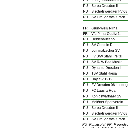
PU
Königswarthaer SV
PU
Borea Dresden II
PU
Bischofswerdaer FV 08
PU
SV Großpostw.-Kirsch.
FR
Grün-Weiß Pirna
FR
VfL Pirna-Copitz 1.
PU
Heidenauer SV
PU
SV Chemie Dohna
PU
Lommatzscher SV
PU
FV B/W Stahl Freital
PU
SV R/ W Bad Muskau
PU
Dynamo Dresden III
PU
TSV Stahl Riesa
PU
Hoy. SV 1919
PU
FV Dresden 06 Laubeg
PU
FC Lausitz Hoy.
PU
Königswarthaer SV
PU
Meißner Sportverein
PU
Borea Dresden II
PU
Bischofswerdaer FV 08
PU
SV Großpostw.-Kirsch.
PU=Punktspiel FR=Freundsc