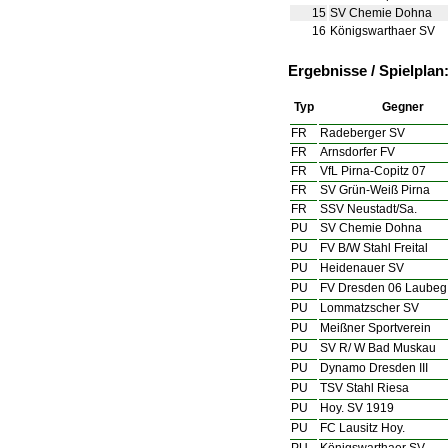
15
SV Chemie Dohna
16
Königswarthaer SV
Ergebnisse / Spielplan
Typ
Gegner
FR
Radeberger SV
FR
Arnsdorfer FV
FR
VfL Pirna-Copitz 07
FR
SV Grün-Weiß Pirna
FR
SSV Neustadt/Sa.
PU
SV Chemie Dohna
PU
FV B/W Stahl Freital
PU
Heidenauer SV
PU
FV Dresden 06 Laubeg
PU
Lommatzscher SV
PU
Meißner Sportverein
PU
SV R/ W Bad Muskau
PU
Dynamo Dresden III
PU
TSV Stahl Riesa
PU
Hoy. SV 1919
PU
FC Lausitz Hoy.