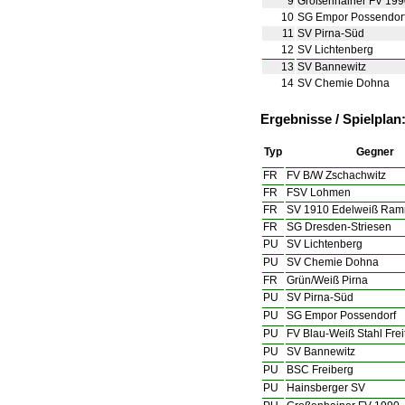
9
Großenhainer FV 199
10
SG Empor Possendor
11
SV Pirna-Süd
12
SV Lichtenberg
13
SV Bannewitz
14
SV Chemie Dohna
Ergebnisse / Spielplan
Typ
Gegner
FR
FV B/W Zschachwitz
FR
FSV Lohmen
FR
SV 1910 Edelweiß Ra
FR
SG Dresden-Striesen
PU
SV Lichtenberg
PU
SV Chemie Dohna
FR
Grün/Weiß Pirna
PU
SV Pirna-Süd
PU
SG Empor Possendorf
PU
FV Blau-Weiß Stahl Frei
PU
SV Bannewitz
PU
BSC Freiberg
PU
Hainsberger SV