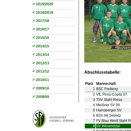
2019/2020
2018/2019
2017/18
2016/17
2015/16
2014/15
2013/14
2012/13
2011/12
Abschlusstabelle:
2010/11
Platz
Mannschaft
2009/10
1
BSC Freiberg
2
VfL Pirna-Copitz 07
2008/09
3
TSV Stahl Riesa
4
Meißner SV 08
5
Hainsberger SV
6
BSV 68 Sebnitz
7
FV Blau-Weiß Stahl Fr
8
SV Wesenitztal