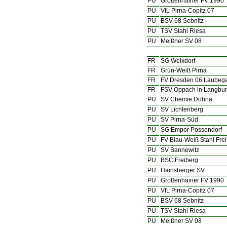
PU
Großenhainer FV 1990
PU
VfL Pirna-Copitz 07
PU
BSV 68 Sebnitz
PU
TSV Stahl Riesa
PU
Meißner SV 08
FR
SG Weixdorf
FR
Grün-Weiß Pirna
FR
FV Dresden 06 Laubega
FR
FSV Oppach in Langbur
PU
SV Chemie Dohna
PU
SV Lichtenberg
PU
SV Pirna-Süd
PU
SG Empor Possendorf
PU
FV Blau-Weiß Stahl Frei
PU
SV Bannewitz
PU
BSC Freiberg
PU
Hainsberger SV
PU
Großenhainer FV 1990
PU
VfL Pirna-Copitz 07
PU
BSV 68 Sebnitz
PU
TSV Stahl Riesa
PU
Meißner SV 08