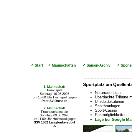
Start
Mannschaften
Saison-Archiv
Spons
Die nächsten Spiele
Sportplatz am Quellenb
1. Mannschaft
Punktspiel
Naturrasenplatz
Sonntag, 16.08.2026
Überdachte Tribüne mi
um 15:00 Uhr Heimspiel gegen
Post SV Dresden
Umkleidekabinen
Sanitäranlagen
2. Mannschaft
Sport-Casino
Freundschaftsspiel
Parkmöglichkeiten
Sonntag, 09.08.2026
um 11:00 Uhr Heimspiel gegen
Lage bei Google Ma
SSV 1862 Langburkersdorf
2.