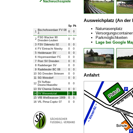
Nachwuchsspiele
Bezirksliga Herren
Ausweichplatz (An der 
Sp
Pk
Naturrasenplatz
Bischofswerdaer FV 08
1
0
0
Versorgungscontainer
2.
Parkmöglichkeiten
FSG Wacker 90
2
0
0
Dresden-Leuben
Lage bei Google Ma
3
FSV Oderwitz 02
0
0
4
FV Eintracht Niesky
0
0
5
Heidenauer SV
0
0
6
Hoyerswerdaer FC
0
0
7
Post SV Dresden
0
0
8
Radeberger SV
0
0
9
Radebeuler BC 08
0
0
10
SG Dresden Striesen
0
0
Anfahrt
11
SG Weixdorf
0
0
SV Aufbau
12
0
0
Deutschbaselitz
13
SV Chemie Dohna
0
0
14
SV Wesenitztal
0
0
15
VfB Weißwasser 1909
0
0
16
VfL Pirna-Copitz 07
0
0