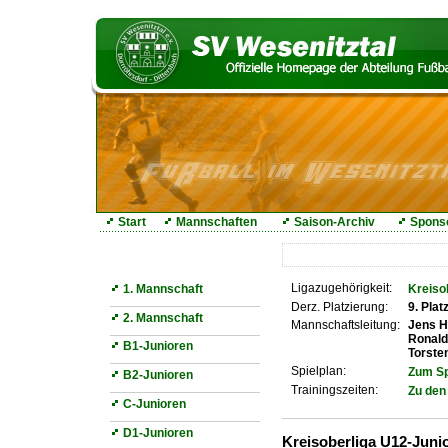
Start
Mannschaften
Saison-Archiv
Spons
Mannschaften
Ligazugehörigkeit:
1. Mannschaft
Kreiso
Derz. Platzierung:
9. Plat
2. Mannschaft
Mannschaftsleitung:
Jens H
Ronald
B1-Junioren
Torste
Spielplan:
Zum Sp
B2-Junioren
Trainingszeiten:
Zu den
C-Junioren
D1-Junioren
Kreisoberliga U12-Junio