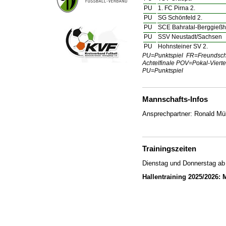
PU
1. FC Pirna 2.
PU
SG Schönfeld 2.
PU
SCE Bahratal-Berggießh
PU
SSV Neustadt/​Sachsen
PU
Hohnsteiner SV 2.
PU=Punktspiel FR=Freundsch
Achtelfinale POV=Pokal-Viert
PU=Punktspiel
Mannschafts-Infos
Ansprechpartner: Ronald Mü
Trainingszeiten
Dienstag und Donnerstag ab
Hallentraining 2025/2026: 