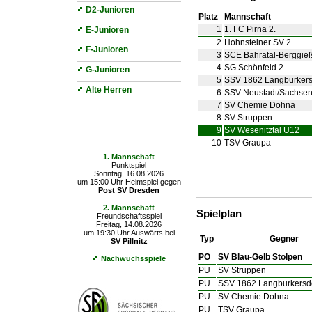
D2-Junioren
Platz
Mannschaft
1
1. FC Pirna 2.
E-Junioren
2
Hohnsteiner SV 2.
F-Junioren
3
SCE Bahratal-Berggie
4
SG Schönfeld 2.
G-Junioren
5
SSV 1862 Langburkers
Alte Herren
6
SSV Neustadt/​Sachse
7
SV Chemie Dohna
8
SV Struppen
9
SV Wesenitztal U12
Die nächsten Spiele
10
TSV Graupa
1. Mannschaft
Punktspiel
Sonntag, 16.08.2026
um 15:00 Uhr Heimspiel gegen
Post SV Dresden
2. Mannschaft
Spielplan
Freundschaftsspiel
Freitag, 14.08.2026
um 19:30 Uhr Auswärts bei
Typ
Gegner
SV Pillnitz
PO
SV Blau-Gelb Stolpen
Nachwuchsspiele
PU
SV Struppen
PU
SSV 1862 Langburkersd
PU
SV Chemie Dohna
PU
TSV Graupa