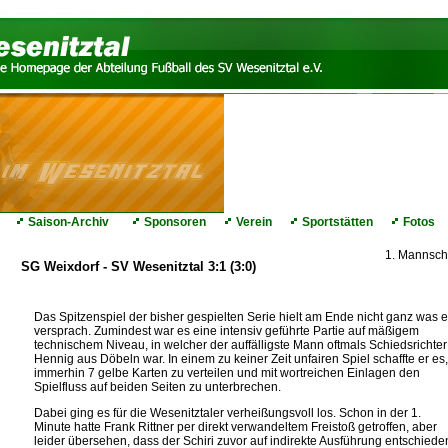
Saison-Archiv
Sponsoren
Verein
Sportstätten
Fotos
1. Mannsch
SG Weixdorf - SV Wesenitztal 3:1 (3:0)
Das Spitzenspiel der bisher gespielten Serie hielt am Ende nicht ganz was 
versprach. Zumindest war es eine intensiv geführte Partie auf mäßigem
technischem Niveau, in welcher der auffälligste Mann oftmals Schiedsrichter
Hennig aus Döbeln war. In einem zu keiner Zeit unfairen Spiel schaffte er es,
immerhin 7 gelbe Karten zu verteilen und mit wortreichen Einlagen den
Spielfluss auf beiden Seiten zu unterbrechen.
Dabei ging es für die Wesenitztaler verheißungsvoll los. Schon in der 1.
Minute hatte Frank Rittner per direkt verwandeltem Freistoß getroffen, aber
leider übersehen, dass der Schiri zuvor auf indirekte Ausführung entschiede