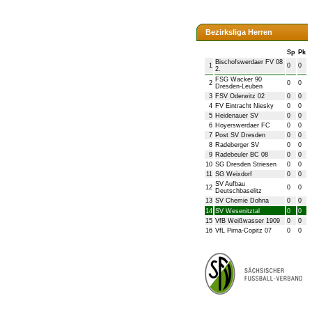
Bezirksliga Herren
Sp
Pk
Bischofswerdaer FV 08
1
0
0
2.
FSG Wacker 90
2
0
0
Dresden-Leuben
3
FSV Oderwitz 02
0
0
4
FV Eintracht Niesky
0
0
5
Heidenauer SV
0
0
6
Hoyerswerdaer FC
0
0
7
Post SV Dresden
0
0
8
Radeberger SV
0
0
9
Radebeuler BC 08
0
0
10
SG Dresden Striesen
0
0
11
SG Weixdorf
0
0
SV Aufbau
12
0
0
Deutschbaselitz
13
SV Chemie Dohna
0
0
14
SV Wesenitztal
0
0
15
VfB Weißwasser 1909
0
0
16
VfL Pirna-Copitz 07
0
0