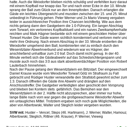
hatte. Auch die Weixdorfer blieben nichts schuldig und verfehlten kurz darau
mit einem Kopfball nur knapp das Tor und nach einer Ecke in der 10. Minute
sprang der Ball zum Glück nur an den Innenpfosten. Danach erlangten die
Gäste ein leichtes Übergewicht und mussten zwischen der 15. und 25. Minu
unbedingt in Führung gehen. Peter Werner und 2x Mario Vieweg vergaben
leider in aussichtsreicher Position ihre Chancen leichtfertig. Wie aus dem
nichts gelang dann den Gastgebern die 1:0-Führung. Ein langer Abschlag
vom Torwart, ein verlorenes Kopfballduell und ein naives Zweikampfverhalt
reichten und Maik Hägner bedankte sich mit einem geschickten Heber über
Torwart Huster. Die Gäste waren sichtlich konsterniert und verloren mehr un
mehr ihre Ordnung. Nach einem Abschlag in der 33. Minute eroberten die
Weixdorfer umgehend den Ball, kombinierten viel zu einfach durch den
Wesenitztaler Abwehrverbund und wiederum war es Hägner, der
anschließend unhaltbar zum 2:0 traf. Doch damit nicht genug. In der 40.
Minute verließ sich die Gästeabwehr auf das Schiedsrichtergespann und
musste auch noch das 3:0 aus stark abseitsverdächtiger Position von Robert
Lauterbach hinnehmen.
Nach der Pause gelang den Wesenitztalern ein Blitzstart. Der eingewechsel
Daniel Krause wurde vom Weixdorfer Torwart Götz im Strafraum zu Fall
gebracht und Rüdiger Huster verwandelte den Strafstoß gewohnt sicher zu
1:3. Danach öffneten die Gäste ihre Abwehr und drängten auf den
Anschlusstreffer. Die Gastgeber verteidigten aber geschickt den Vorsprung
und blieben bei Kontern stets gefährlich. Das Bemühen war den
Wesenitztalern in der 2. Hälfte nicht abzusprechen, aber immer nur hohe,
lange Bälle nach vorn war gegen die großgewachsene Weixdorfer Abwehr
ein untaugliches Mittel. Trotzdem ergaben sich noch gute Möglichkeiten, die
aber von Albertowski, Walter und Steglich leider vergeben wurden.
SVW mit:
Huster – Vencel, Steps (46. Hartmann), J. Werner, Walter, Hamouz
Albertowski, Steglich, Rittner (46. Krause), P. Werner, Vieweg