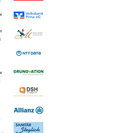
f
te
en
d
te
m
,