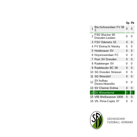
Bezirksliga Herren
Sp
Pk
Bischofswerdaer FV 08
1
0
0
2.
FSG Wacker 90
2
0
0
Dresden-Leuben
3
FSV Oderwitz 02
0
0
4
FV Eintracht Niesky
0
0
5
Heidenauer SV
0
0
6
Hoyerswerdaer FC
0
0
7
Post SV Dresden
0
0
8
Radeberger SV
0
0
9
Radebeuler BC 08
0
0
10
SG Dresden Striesen
0
0
11
SG Weixdorf
0
0
SV Aufbau
12
0
0
Deutschbaselitz
13
SV Chemie Dohna
0
0
14
SV Wesenitztal
0
0
15
VfB Weißwasser 1909
0
0
16
VfL Pirna-Copitz 07
0
0