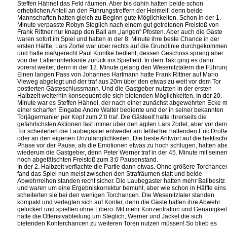
Steffen Hähnel das Feld räumen. Aber bis dahin hatten beide schon
erheblichen Anteil an den Führungstreffern der Heimelf, denn beide
Mannschaften hatten gleich zu Beginn gute Möglichkeiten. Schon in der 1.
Minute verpasste Robyn Steglich nach einem gut getretenen Freistoß von
Frank Rittner nur knapp den Ball am „langen“ Pfosten. Aber auch die Gäste
waren sofort im Spiel und hatten in der 8. Minute ihre beste Chance in der
ersten Hälfte. Lars Zortel war über rechts auf die Grundlinie durchgekomme
und hatte maßgerecht Paul Kiontke bedient, dessen Geschoss sprang aber
von der Lattenunterkante zurück ins Spielfeld. In dem Takt ging es dann
vorerst weiter, denn in der 12. Minute gelang den Wesenitztalern die Führun
Einen langen Pass von Johannes Hartmann hatte Frank Rittner auf Mario
Vieweg abgelegt und der traf aus 20m über den etwas zu weit vor dem Tor
postierten Gästeschlussmann. Und die Gastgeber nutzten in der ersten
Halbzeit weiterhin konsequent die sich bietenden Möglichkeiten. In der 20.
Minute war es Steffen Hähnel, der nach einer zunächst abgewehrten Ecke m
einer scharfen Eingabe Andre Walter bediente und der in seiner bekannten
Torjägermanier per Kopf zum 2:0 traf. Die Gästeelf hatte ihrerseits die
gefährlichsten Aktionen fast immer über den agilen Lars Zortel, aber vor dem
Tor scheiterten die Laubegaster entweder am fehlerfrei haltenden Eric Droße
oder an den eigenen Unzulänglichkeiten. Die beste Antwort auf die hektisch
Phase vor der Pause, als die Emotionen etwas zu hoch schlugen, hatten ab
wiederum die Gastgeber, denn Peter Werner traf in der 45. Minute mit seine
noch abgefälschten Freistoß zum 3:0 Pausenstand.
In der 2. Halbzeit verflachte die Partie dann etwas. Ohne größere Torchance
fand das Spiel nun meist zwischen den Strafräumen statt und beide
Abwehrreihen standen recht sicher. Die Laubegaster hatten mehr Ballbesitz
und waren um eine Ergebniskorrektur bemüht, aber wie schon in Hälfte eins
scheiterten sie bei den wenigen Torchancen. Die Wesenitztaler standen
kompakt und verlegten sich auf Konter, denn die Gäste hatten ihre Abwehr
gelockert und spielten ohne Libero. Mit mehr Konzentration und Genauigkeit
hätte die Offensivabteilung um Steglich, Werner und Jäckel die sich
bietenden Konterchancen zu weiteren Toren nutzen müssen! So blieb es