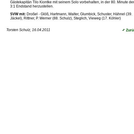
Gästekapitän Tilo Kiontke mit seinem Solo vorbehalten, in der 80. Minute de
3:1 Endstand herzustellen.
SVW mit:
Droßel - Glöß, Hartmann, Walter, Glumbick, Schuster, Hähnel (39.
Jäckel), Rittner, P. Werner (88. Schulz), Steglich, Vieweg (17. Köhler)
Torsten Schulz, 16.04.2011
Zurü