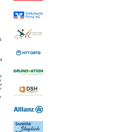
n
g.
it
l
e
er
m
n