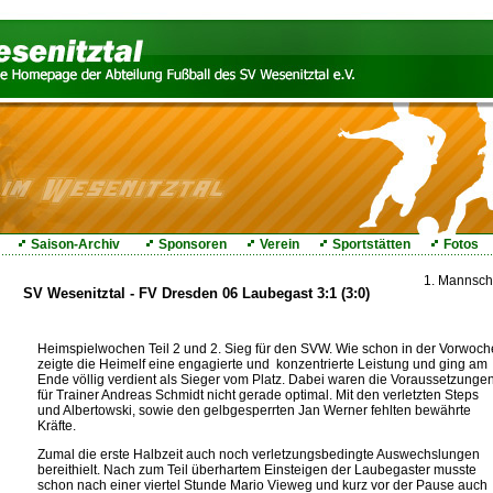
Saison-Archiv
Sponsoren
Verein
Sportstätten
Fotos
1. Mannsch
SV Wesenitztal - FV Dresden 06 Laubegast 3:1 (3:0)
Heimspielwochen Teil 2 und 2. Sieg für den SVW. Wie schon in der Vorwoch
zeigte die Heimelf eine engagierte und konzentrierte Leistung und ging am
Ende völlig verdient als Sieger vom Platz. Dabei waren die Voraussetzunge
für Trainer Andreas Schmidt nicht gerade optimal. Mit den verletzten Steps
und Albertowski, sowie den gelbgesperrten Jan Werner fehlten bewährte
Kräfte.
Zumal die erste Halbzeit auch noch verletzungsbedingte Auswechslungen
bereithielt. Nach zum Teil überhartem Einsteigen der Laubegaster musste
schon nach einer viertel Stunde Mario Vieweg und kurz vor der Pause auch