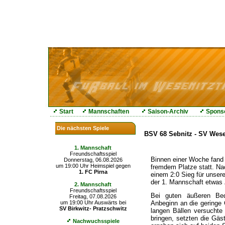
Start
Mannschaften
Saison-Archiv
Spons
Die nächsten Spiele
BSV 68 Sebnitz - SV Weseni
1. Mannschaft
Freundschaftsspiel
Binnen einer Woche fand 
Donnerstag, 06.08.2026
um 19:00 Uhr Heimspiel gegen
fremdem Platze statt. Na
1. FC Pirna
einem 2:0 Sieg für unser
der 1. Mannschaft etwas
2. Mannschaft
Freundschaftsspiel
Bei guten äußeren Bed
Freitag, 07.08.2026
Anbeginn an die geringe
um 19:00 Uhr Auswärts bei
SV Birkwitz- Pratzschwitz
langen Bällen versuchte
bringen, setzten die Gäs
Nachwuchsspiele