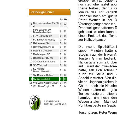
ergaben sich auf beiden 
noch zu überhastet abg
Pierre Nebes, der für d
Minute das Tor verfeh
Bezirksliga Herren
Drechsel noch am gut rea
Peter Werner in der 3
Sp
Pk
Bischofswerdaer FV 08
Vorausgegangen war ein 
1
0
0
2.
Drechsel geschaffenen R
FSG Wacker 90
2
0
0
gehindert werden konnt
Dresden-Leuben
einen Freistoß das Tor p
3
FSV Oderwitz 02
0
0
zur Halbzeitpause.
4
FV Eintracht Niesky
0
0
5
Heidenauer SV
0
0
Die zweite Spielhälfte 
6
Hoyerswerdaer FC
0
0
sieben Minuten hatte 
7
Post SV Dresden
0
0
Steglich auf der linken
8
Radeberger SV
0
0
Torsten Grimm bedient.
9
Radebeuler BC 08
0
0
10
SG Dresden Striesen
0
0
Nahdistanz zum 2:0 über 
11
SG Weixdorf
0
0
auf Grund der Zwei-Tore
SV Aufbau
hatte, sah sich schnell 
12
0
0
Deutschbaselitz
Kühn zu Stelle und ve
13
SV Chemie Dohna
0
0
Anschlusstreffer. Von di
14
SV Wesenitztal
0
0
vielen Ungenauigkeiten i
15
VfB Weißwasser 1909
0
0
Gästen noch die Hausher
16
VfL Pirna-Copitz 07
0
0
Wesenitztalern nicht ge
Tor zu erzielen, blieb
harmlos, um noch den 
Wesenitztaler Manns
Punktausbeute im Gepäc
Torschützen: Peter Wern