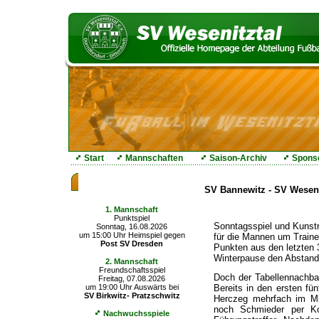
Start
Mannschaften
Saison-Archiv
Spons
Die nächsten Spiele
SV Bannewitz - SV Wesenit
1. Mannschaft
Punktspiel
Sonntagsspiel und Kunstr
Sonntag, 16.08.2026
um 15:00 Uhr Heimspiel gegen
für die Mannen um Trainer
Post SV Dresden
Punkten aus den letzten
Winterpause den Abstand
2. Mannschaft
Freundschaftsspiel
Doch der Tabellennachbar
Freitag, 07.08.2026
Bereits in den ersten fü
um 19:00 Uhr Auswärts bei
SV Birkwitz- Pratzschwitz
Herczeg mehrfach im Mi
noch Schmieder per Kop
Nachwuchsspiele