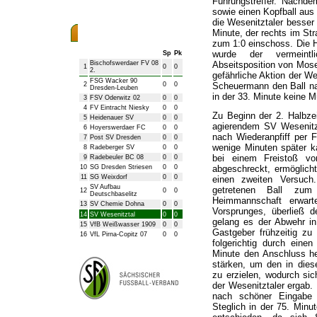
Führungstreffer. Nachd
sowie einen Kopfball aus
die Wesenitztaler besser 
Minute, der rechts im St
Bezirksliga Herren
zum 1:0 einschoss. Die H
wurde der vermeintl
Sp
Pk
Bischofswerdaer FV 08
Abseitsposition von Mose
1
0
0
2.
gefährliche Aktion der We
FSG Wacker 90
2
0
0
Scheuermann den Ball na
Dresden-Leuben
in der 33. Minute keine M
3
FSV Oderwitz 02
0
0
4
FV Eintracht Niesky
0
0
Zu Beginn der 2. Halbze
5
Heidenauer SV
0
0
agierendem SV Wesenitz
6
Hoyerswerdaer FC
0
0
nach Wiederanpfiff per 
7
Post SV Dresden
0
0
wenige Minuten später k
8
Radeberger SV
0
0
bei einem Freistoß v
9
Radebeuler BC 08
0
0
10
SG Dresden Striesen
0
0
abgeschreckt, ermöglich
11
SG Weixdorf
0
0
einen zweiten Versuch
SV Aufbau
getretenen Ball zum
12
0
0
Deutschbaselitz
Heimmannschaft erwart
13
SV Chemie Dohna
0
0
Vorsprunges, überließ
14
SV Wesenitztal
0
0
gelang es der Abwehr in
15
VfB Weißwasser 1909
0
0
Gastgeber frühzeitig zu
16
VfL Pirna-Copitz 07
0
0
folgerichtig durch eine
Minute den Anschluss he
stärken, um den in diese
zu erzielen, wodurch si
der Wesenitztaler ergab.
nach schöner Eingabe 
Steglich in der 75. Minu