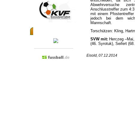
entschieden, da sich 
Abwehrversuche zen
Anschlusstreffer zum 4:3
mit einem Pfostentreffer
jedoch bei dem wicht
Mannschaft.
Torschützen: Kling, Hart
Besuchen Sie doch mal...
SVW mit:
Herczeg –Mai, 
(46. Syrotuk), Seifert (68
Eisold, 07.12.2014
Admin anmelden