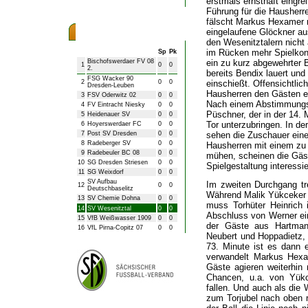
erstmals ernsthaft eingrei
Führung für die Hausherr
fälscht Markus Hexamer 
eingelaufene Glöckner aus
Bezirksliga Herren
den Wesenitztalern nicht
im Rücken mehr Spielkont
Sp
Pk
Bischofswerdaer FV 08
ein zu kurz abgewehrter 
1
0
0
2.
bereits Bendix lauert und
FSG Wacker 90
2
0
0
einschießt. Offensichtli
Dresden-Leuben
Hausherren den Gästen ein
3
FSV Oderwitz 02
0
0
Nach einem Abstimmungsf
4
FV Eintracht Niesky
0
0
Püschner, der in der 14. 
5
Heidenauer SV
0
0
Tor unterzubringen. In de
6
Hoyerswerdaer FC
0
0
7
Post SV Dresden
0
0
sehen die Zuschauer eine
8
Radeberger SV
0
0
Hausherren mit einem zu
9
Radebeuler BC 08
0
0
mühen, scheinen die Gäste
10
SG Dresden Striesen
0
0
Spielgestaltung interessie
11
SG Weixdorf
0
0
SV Aufbau
Im zweiten Durchgang tre
12
0
0
Deutschbaselitz
Während Malik Yükceker d
13
SV Chemie Dohna
0
0
muss Torhüter Heinrich 
14
SV Wesenitztal
0
0
Abschluss von Werner eing
15
VfB Weißwasser 1909
0
0
der Gäste aus Hartmann
16
VfL Pirna-Copitz 07
0
0
Neubert und Hoppadietz, 
73. Minute ist es dann 
verwandelt Markus Hexam
Gäste agieren weiterhin 
Chancen, u.a. von Yükce
fallen. Und auch als die 
zum Torjubel nach oben r