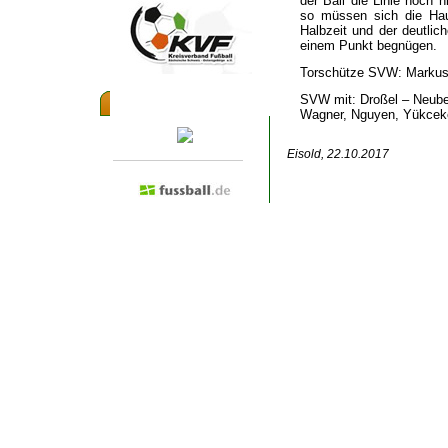
der Ball die Linie noch 
so müssen sich die Hau
Halbzeit und der deutlic
einem Punkt begnügen.
Torschütze SVW: Marku
SVW mit: Droßel – Neuber
Besuchen Sie doch mal...
Wagner, Nguyen, Yükceke
Eisold, 22.10.2017
Admin anmelden