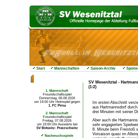
Start
Mannschaften
Saison-Archiv
Spons
Die nächsten Spiele
SV Wesenitztal - Hartman
(1:2)
1. Mannschaft
Freundschaftsspiel
Donnerstag, 06.08.2026
um 19:00 Uhr Heimspiel gegen
Im ersten Abschnitt verz
1. FC Pirna
aus Hartmannsdorf durch 
drei Minuten mit seiner 
2. Mannschaft
Freundschaftsspiel
Aber auch die Hartmannsd
Freitag, 07.08.2026
sehr engagierten Spielwe
um 19:00 Uhr Auswärts bei
SV Birkwitz- Pratzschwitz
8. Minute beim Freistoß 
Vorsaison quasi im Allei
Nachwuchsspiele