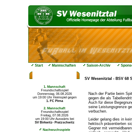
Start
Mannschaften
Saison-Archiv
Spons
Die nächsten Spiele
SV Wesenitztal - BSV 68 Se
1. Mannschaft
Freundschaftsspiel
Nach der Partie beim Spit
Donnerstag, 06.08.2026
um 19:00 Uhr Heimspiel gegen
gegen die als Tabellendri
1. FC Pirna
Auch für diese Begegnung 
seine Leistungsgrenze g
2. Mannschaft
verbuchen.
Freundschaftsspiel
Freitag, 07.08.2026
Leider gelang dies in kei
um 19:00 Uhr Auswärts bei
SV Birkwitz- Pratzschwitz
hektisch präsentierten s
Gegner mit vermeidbaren
Nachwuchsspiele