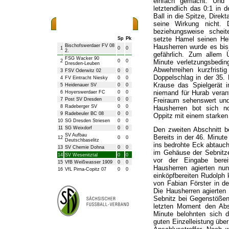
einfach gemacht. Und g
letztendlich das 0:1 in d
Ball in die Spitze, Dire
seine Wirkung nicht.
Bezirksliga Herren
beziehungsweise scheite
setzte Hamel seinen He
Sp
Pk
Bischofswerdaer FV 08
Hausherren wurde es bis
1
0
0
2.
gefährlich. Zum allem
FSG Wacker 90
2
0
0
Minute verletzungsbeding
Dresden-Leuben
Abwehrreihen kurzfrist
3
FSV Oderwitz 02
0
0
Doppelschlag in der 35. 
4
FV Eintracht Niesky
0
0
Krause das Spielgerät i
5
Heidenauer SV
0
0
niemand für Hurab verant
6
Hoyerswerdaer FC
0
0
7
Post SV Dresden
0
0
Freiraum sehenswert und
8
Radeberger SV
0
0
Hausherren bot sich no
9
Radebeuler BC 08
0
0
Oppitz mit einem starken
10
SG Dresden Striesen
0
0
11
SG Weixdorf
0
0
Den zweiten Abschnitt be
SV Aufbau
Bereits in der 46. Minu
12
0
0
Deutschbaselitz
ins bedrohte Eck abtauch
13
SV Chemie Dohna
0
0
im Gehäuse der Sebnitzer
14
SV Wesenitztal
0
0
vor der Eingabe bereit
15
VfB Weißwasser 1909
0
0
Hausherren agierten nu
16
VfL Pirna-Copitz 07
0
0
einköpfbereiten Rudolph 
von Fabian Förster in de
Die Hausherren agierten
Sebnitz bei Gegenstößen 
letzten Moment den Abs
Minute belohnten sich d
guten Einzelleistung über