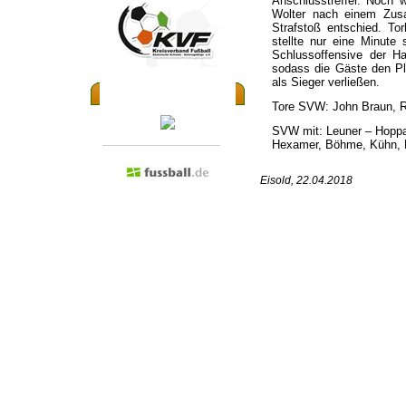
Anschlusstreffer. Noch w
Wolter nach einem Zus
Strafstoß entschied. To
stellte nur eine Minute
Schlussoffensive der Ha
sodass die Gäste den Pl
als Sieger verließen.
Besuchen Sie doch mal...
Tore SVW: John Braun, R
SVW mit: Leuner – Hoppad
Hexamer, Böhme, Kühn, Kn
Eisold, 22.04.2018
Admin anmelden