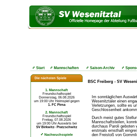
Start
Mannschaften
Saison-Archiv
Spons
Die nächsten Spiele
BSC Freiberg - SV Wesenitz
1. Mannschaft
Freundschaftsspiel
Im sonntäglichen Auswärt
Donnerstag, 06.08.2026
Wesenitztaler einen engag
um 19:00 Uhr Heimspiel gegen
1. FC Pirna
Verletzungen, sollte es 
Geschlossenheit ankom
2. Mannschaft
Freundschaftsspiel
Durch meist gutes Stellu
Freitag, 07.08.2026
Mannschaftsteilen, konnte
um 19:00 Uhr Auswärts bei
durchaus Paroli geboten 
SV Birkwitz- Pratzschwitz
erstmals ernsthaft eingre
den Freistoß von Gommlic
Nachwuchsspiele