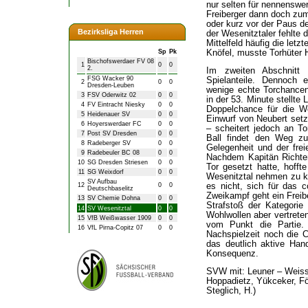
nur selten für nennenswe
Freiberger dann doch zu
oder kurz vor der Paus de
Bezirksliga Herren
der Wesenitztaler fehlte
Mittelfeld häufig die let
Knöfel, musste Torhüter 
Sp
Pk
Bischofswerdaer FV 08
1
0
0
2.
Im zweiten Abschnitt 
FSG Wacker 90
Spielanteile. Dennoch e
2
0
0
Dresden-Leuben
wenige echte Torchancen
3
FSV Oderwitz 02
0
0
in der 53. Minute stellte
4
FV Eintracht Niesky
0
0
Doppelchance für die We
5
Heidenauer SV
0
0
Einwurf von Neubert setz
6
Hoyerswerdaer FC
0
0
– scheitert jedoch an T
7
Post SV Dresden
0
0
Ball findet den Weg zu
8
Radeberger SV
0
0
Gelegenheit und der fre
9
Radebeuler BC 08
0
0
Nachdem Kapitän Richter
10
SG Dresden Striesen
0
0
Tor gesetzt hatte, hoff
11
SG Weixdorf
0
0
Wesenitztal nehmen zu kö
SV Aufbau
es nicht, sich für das 
12
0
0
Deutschbaselitz
Zweikampf geht ein Freib
13
SV Chemie Dohna
0
0
Strafstoß der Kategori
14
SV Wesenitztal
0
0
Wohlwollen aber vertreten
15
VfB Weißwasser 1909
0
0
vom Punkt die Partie. 
16
VfL Pirna-Copitz 07
0
0
Nachspielzeit noch die 
das deutlich aktive Han
Konsequenz.
SVW mit: Leuner – Weiss,
Hoppadietz, Yükceker, Fö
Steglich, H.)