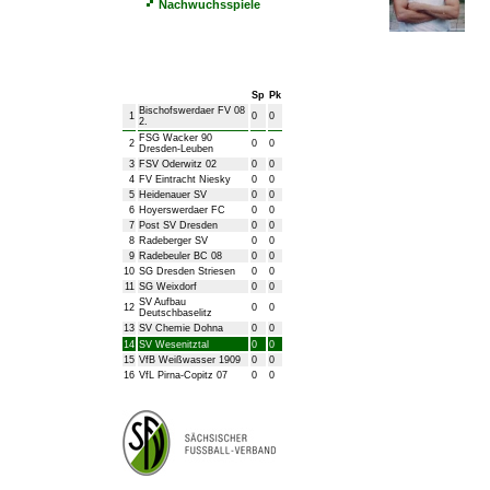
Nachwuchsspiele
Bezirksliga Herren
Sp
Pk
Bischofswerdaer FV 08
1
0
0
2.
FSG Wacker 90
2
0
0
Dresden-Leuben
3
FSV Oderwitz 02
0
0
4
FV Eintracht Niesky
0
0
5
Heidenauer SV
0
0
6
Hoyerswerdaer FC
0
0
7
Post SV Dresden
0
0
8
Radeberger SV
0
0
9
Radebeuler BC 08
0
0
10
SG Dresden Striesen
0
0
11
SG Weixdorf
0
0
SV Aufbau
12
0
0
Deutschbaselitz
13
SV Chemie Dohna
0
0
14
SV Wesenitztal
0
0
15
VfB Weißwasser 1909
0
0
16
VfL Pirna-Copitz 07
0
0